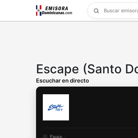
Skip
to
main
content
Escape (Santo D
Escuchar en directo
Pause...