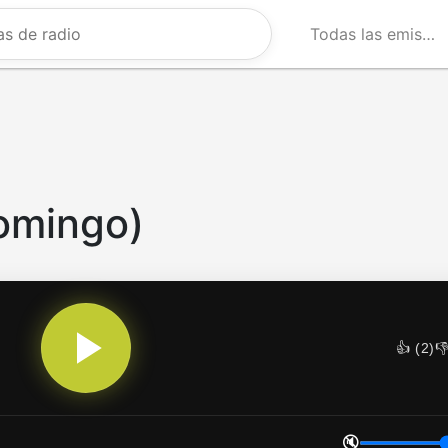
Todas las emisoras
omingo)
👍 (
2
)
👎
🔇