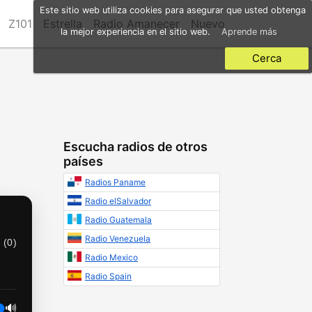
Este sitio web utiliza cookies para asegurar que usted obtenga
Z101
Estrella
Radio Amanecer
Nuevo
la mejor experiencia en el sitio web.
Aprende más
Cerca
Escucha radios de otros
países
Radios Paname
Radio elSalvador
Radio Guatemala
Radio Venezuela
 (
0
)
Radio Mexico
Radio Spain
🔊