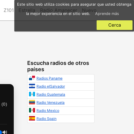
Este sitio web utiliza cookies para asegurar que usted obtenga
Z101
Estrella
Radio Amanecer
Nuevo
la mejor experiencia en el sitio web.
Aprende más
Cerca
Escucha radios de otros
países
Radios Paname
Radio elSalvador
Radio Guatemala
Radio Venezuela
 (
0
)
Radio Mexico
Radio Spain
🔊