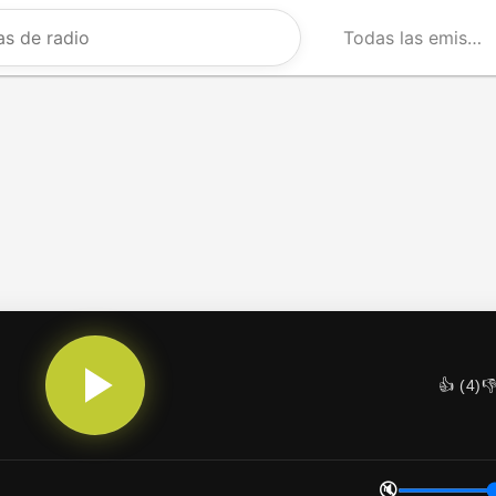
Todas las emisoras
👍 (
4
)
👎
🔇