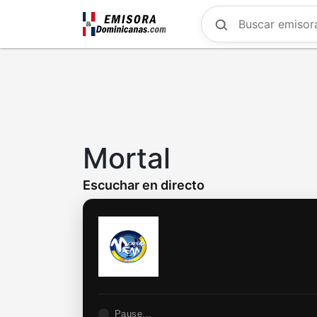
Skip
to
main
content
Mortal
Escuchar en directo
Pause...